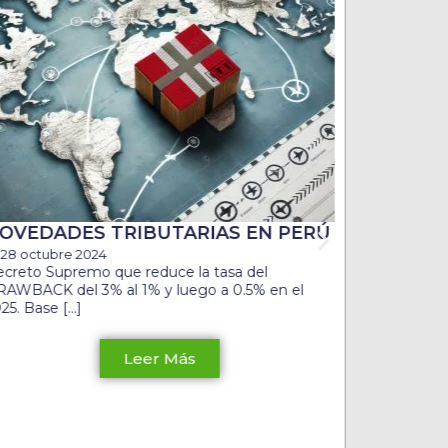
PRINCI
PROYEC
APROMU
CONSID
EN EL 
17 octubr
En la actua
crecimient
desacelerac
recesión […
OVEDADES TRIBUTARIAS EN PERÚ
28 octubre 2024
creto Supremo que reduce la tasa del
AWBACK del 3% al 1% y luego a 0.5% en el
25. Base […]
Leer Más