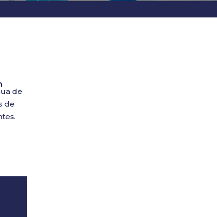
n
nua de
s de
ntes.