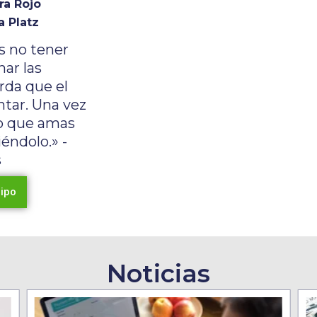
ra Rojo
a Platz
s no tener
ar las
rda que el
ntar. Una vez
o que amas
iéndolo.» -
s
ipo
Noticias