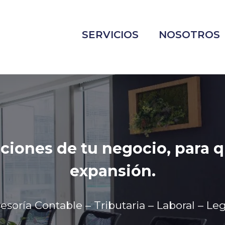
SERVICIOS
NOSOTROS
impulsar el crecimiento sos
clientes.
tegrales y personalizadas, re
 calificado y comprometido con